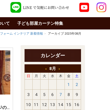
ついて
子ども部屋カーテン特集
リフォーム インテリア 新着情報
アーカイブ 2025年08月
カレンダー
8月
«
»
日
月
火
水
木
金
土
1
2
3
4
5
6
7
8
9
10
11
12
13
14
15
16
富士河口湖町 貸しコテージのカーテン ログハウスに合うカーテン 高級感が感じられるペイズリー柄のカーテン