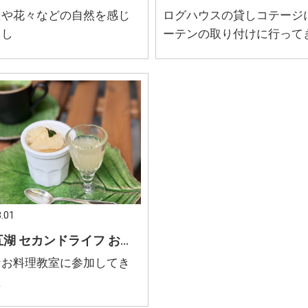
山や花々などの自然を感じ
ログハウスの貸しコテージ
らし
ーテンの取り付けに行って
した
.01
富士五湖 セカンドライフ お庭で過ごす フランス家庭料理
なお料理教室に参加してき
た