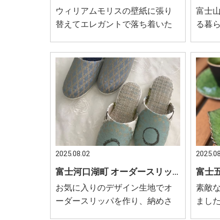
ウィリアムモリスの壁紙に張り
富士
替えてエレガントで落ち着いた
る暮
雰囲気の空間
2025.08.02
2025.08
富士河口湖町 オーダースリッパ 空間に合わせたスリッパ 足元もお気に入りの物でおしゃれに
お気に入りのデザイン生地でオ
素敵
ーダースリッパを作り、納めさ
まし
せて頂きました