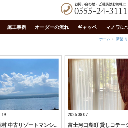
施工事例
オーダーの流れ
ギャッベ
マノワに
ホーム
新築 
.19
2025.08.07
山中湖村 中古リゾートマンション 富士山の近くで暮らす 自然を感じる暮らし