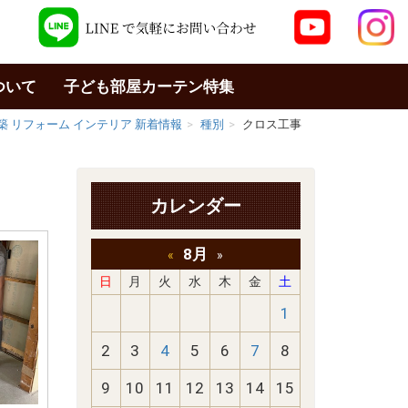
ついて
子ども部屋カーテン特集
築 リフォーム インテリア 新着情報
種別
クロス工事
カレンダー
8月
«
»
日
月
火
水
木
金
土
1
2
3
4
5
6
7
8
9
10
11
12
13
14
15