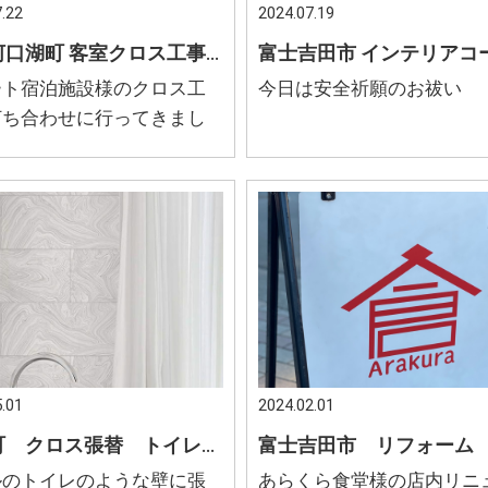
.22
2024.07.19
富士河口湖町 客室クロス工事 宿泊施設 インテリアコーディネート
ート宿泊施設様のクロス工
今日は安全祈願のお祓い
打ち合わせに行ってきまし
.01
2024.02.01
小山町 クロス張替 トイレの壁を張り替えたい ホテルのようなトイレ
ルのトイレのような壁に張
あらくら食堂様の店内リニ