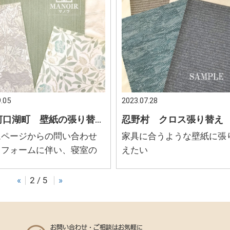
.05
2023.07.28
富士河口湖町 壁紙の張り替え リフォーム 寝室の壁張り替え
ムページからの問い合わせ
家具に合うような壁紙に張
リフォームに伴い、寝室の
えたい
面を大胆に張り替えたい
«
2 / 5
»